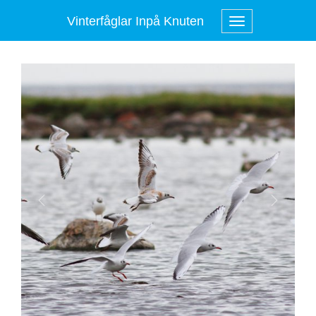
Vinterfåglar Inpå Knuten
Previous
Next